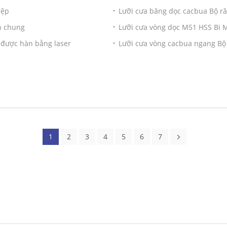
iệp
Lưỡi cưa băng dọc cacbua Bộ r
h chung
Lưỡi cưa vòng dọc M51 HSS Bi Me
 được hàn bằng laser
Lưỡi cưa vòng cacbua ngang Bộ
1
2
3
4
5
6
7