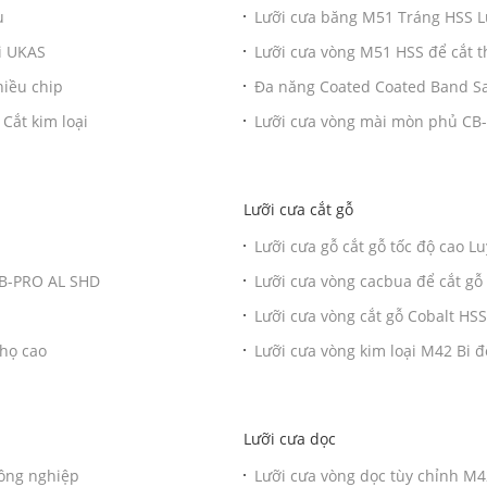
u
Lưỡi cưa băng M51 Tráng HSS Lư
ại UKAS
Lưỡi cưa vòng M51 HSS để cắt t
hiều chip
Đa năng Coated Coated Band Sa
Cắt kim loại
Lưỡi cưa vòng mài mòn phủ CB
Lưỡi cưa cắt gỗ
Lưỡi cưa gỗ cắt gỗ tốc độ cao L
CB-PRO AL SHD
Lưỡi cưa vòng cacbua để cắt gỗ 
Lưỡi cưa vòng cắt gỗ Cobalt HSS
họ cao
Lưỡi cưa vòng kim loại M42 Bi để
Lưỡi cưa dọc
công nghiệp
Lưỡi cưa vòng dọc tùy chỉnh M4