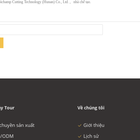
y Tour
Về chúng tôi
chuyền sản xuất
Giới thiệu
/ODM
Lịch sử