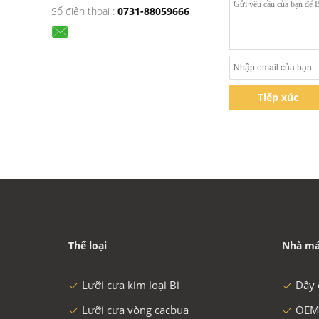
Số điện thoại :
0731-88059666
Tiếp xúc
Thể loại
Nhà má
Lưỡi cưa kim loại Bi
Dây 
Lưỡi cưa vòng cacbua
OEM