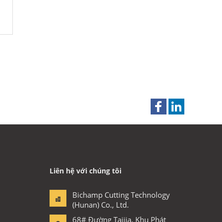
Liên hệ với chúng tôi
Bichamp Cutting Technology
(Hunan) Co., Ltd.
68# Đường Taijia, Khu Phát