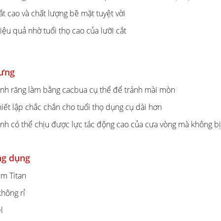
cắt cao và chất lượng bề mặt tuyệt vời
iệu quả nhờ tuổi thọ cao của lưỡi cắt
rưng
ạnh răng làm bằng cacbua cụ thể để tránh mài mòn
hiết lập chắc chắn cho tuổi thọ dụng cụ dài hơn
ạnh có thể chịu được lực tác động cao của cưa vòng mà không b
ng dụng
im Titan
không rỉ
l