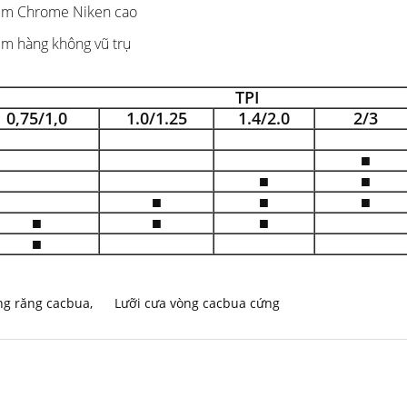
im Chrome Niken cao
im hàng không vũ trụ
TPI
0,75/1,0
1.0/1.25
1.4/2.0
2/3
■
■
■
■
■
■
■
■
■
■
ng răng cacbua
,
Lưỡi cưa vòng cacbua cứng