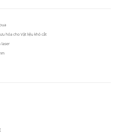
bua
 ưu hóa cho Vật liệu khó cắt
 laser
mm
t