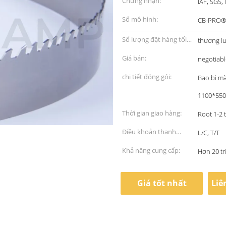
Chứng nhận:
IAF, SGS,
Số mô hình:
CB-PRO
Số lượng đặt hàng tối
thương l
thiểu:
Giá bán:
negotiabl
chi tiết đóng gói:
Bao bì m
1100*55
Thời gian giao hàng:
Root 1-2 
Điều khoản thanh
L/C, T/T
toán:
Khả năng cung cấp:
Hơn 20 t
Giá tốt nhất
Liê