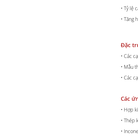
• Tỷ lệ 
• Tăng h
Đặc t
• Các c
• Mẫu t
• Các c
Các ứ
• Hợp k
• Thép 
• Incone