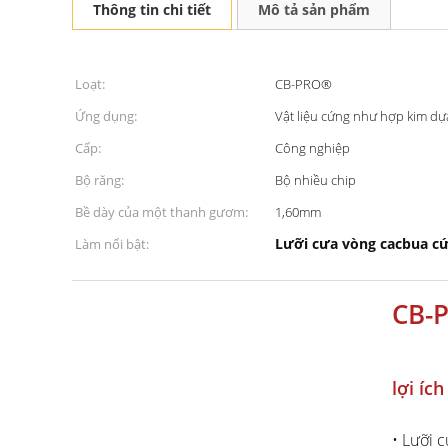
Thông tin chi tiết
Mô tả sản phẩm
Loạt:
CB-PRO®
Ứng dụng:
Vật liệu cứng như hợp kim dự
Cấp:
Công nghiệp
Bộ răng:
Bộ nhiều chip
Bề dày của một thanh gươm:
1,60mm
Lưỡi cưa vòng cacbua c
Làm nổi bật:
CB-
lợi ích
• Lưỡi 