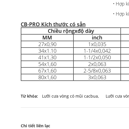
• Hợp k
• Hợp k
CB-PRO Kích thước có sẵn
Chiều rộng
x
độ dày
MM
inch
27x0,90
1x0,035
34x1.10
1-1/4x0,042
41x1,30
1-1/2x0,050
54x1,60
2x0,063
67x1,60
2-5/8x0,063
80x1,60
3x0,063
Từ khóa:
Lưỡi cưa vòng có mũi cacbua
,
Lưỡi cưa vò
Chi tiết liên lạc