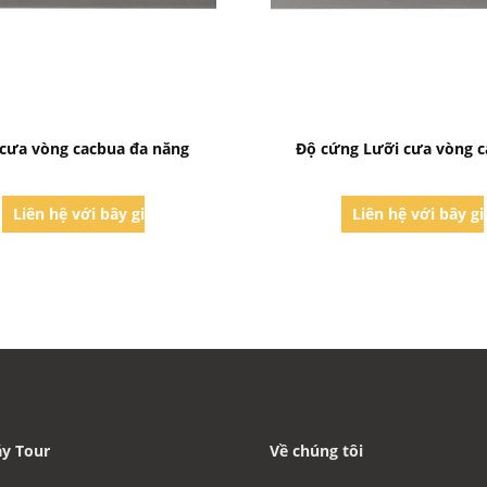
Bad Request
Bad Request
cưa vòng cacbua đa năng
Độ cứng Lưỡi cưa vòng 
Liên hệ với bây giờ
Liên hệ với bây g
y Tour
Về chúng tôi