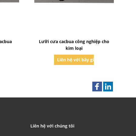
Bad Request
cacbua
Lưỡi cưa cacbua công nghiệp cho
kim loại
iờ
Liên hệ với bây giờ
Liên hệ với chúng tôi