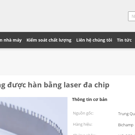
n nhà máy
Kiểm soát chất lượng
Liên hệ chúng tôi
Tin tức
g được hàn bằng laser đa chip
Thông tin cơ bản
Nguồn gốc:
Trung Qu
Hàng hiệu:
Bichamp