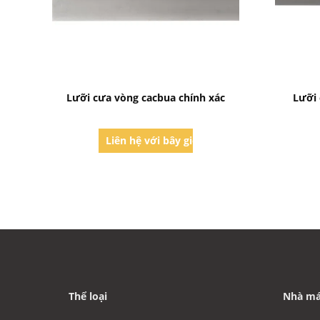
Bad Request
Lưỡi cưa vòng cacbua chính xác
Lưỡi 
Liên hệ với bây giờ
Thể loại
Nhà má