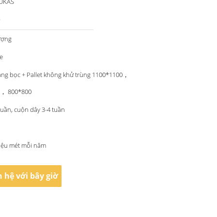
 UKAS
®
ượng
e
àng bọc + Pallet không khử trùng 1100*1100，
0， 800*800
tuần, cuộn dây 3-4 tuần
riệu mét mỗi năm
n hệ với bây giờ