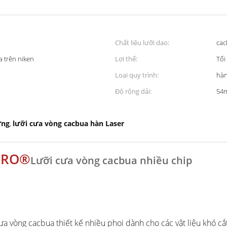
Chất liệu lưỡi dao:
cac
a trên niken
Lợi thế:
Tối
Loại quy trình:
hàn
Độ rộng dải:
54
ứng
lưỡi cưa vòng cacbua hàn Laser
,
PRO®
Lưỡi cưa vòng cacbua nhiều chip
cưa vòng cacbua thiết kế nhiều phoi dành cho các vật liệu khó cắ