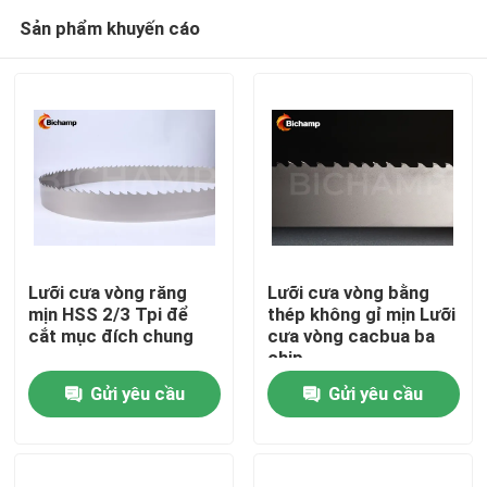
Sản phẩm khuyến cáo
Lưỡi cưa vòng răng
Lưỡi cưa vòng bằng
mịn HSS 2/3 Tpi để
thép không gỉ mịn Lưỡi
cắt mục đích chung
cưa vòng cacbua ba
Trang chủ
chip
Gửi yêu cầu
Gửi yêu cầu
Các sản phẩm
Về chúng tôi