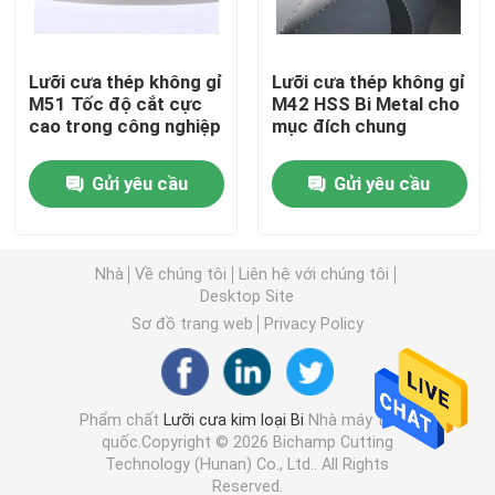
Lưỡi cưa vòng mục đích chung
Lưỡi cưa thép không gỉ
Lưỡi cưa thép không gỉ
M51 Tốc độ cắt cực
M42 HSS Bi Metal cho
cao trong công nghiệp
mục đích chung
Lưỡi cưa vòng công nghiệp
Gửi yêu cầu
Gửi yêu cầu
Lưỡi cưa cắt kim loại
Lưỡi cưa băng tráng
Nhà
Về chúng tôi
Liên hệ với chúng tôi
Desktop Site
Sơ đồ trang web
Privacy Policy
Lưỡi cưa vòng cắt nhôm
Lưỡi cưa cắt gỗ
Phẩm chất
Lưỡi cưa kim loại Bi
Nhà máy trung
quốc.Copyright © 2026 Bichamp Cutting
Technology (Hunan) Co., Ltd.. All Rights
Lưỡi cưa thép không gỉ
Reserved.