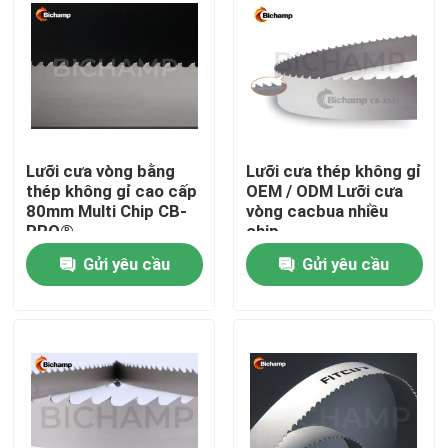
Tham quan nhà máy
Kiểm soát chất lượng
Lưỡi cưa vòng bằng
Lưỡi cưa thép không gỉ
Liên hệ chúng tôi
thép không gỉ cao cấp
OEM / ODM Lưỡi cưa
80mm Multi Chip CB-
vòng cacbua nhiều
PRO®
chip
Tin tức
Gửi yêu cầu
Gửi yêu cầu
Yêu cầu báo giá
Lưỡi cưa kim loại Bi
Lưỡi cưa vòng cacbua