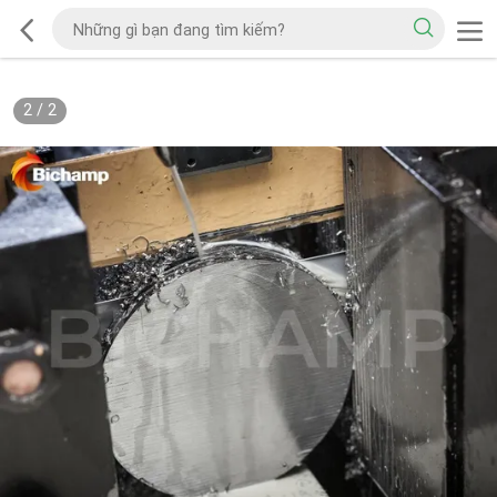
2
/
2